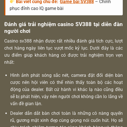
Bài viết cùng chủ đề:
Game bài SV388
– Chinh
phục đỉnh cao IQ game bài
Đánh giá trải nghiệm casino SV388 tại diễn đàn
người chơi
Casino sv388 nhận được rất nhiều đánh giá tích cực, lượt
chơi hàng ngày liên tục vượt mốc kỷ lục. Dưới đây là các
ưu điểm giúp khách hàng có được trải nghiệm trọn vẹn
nhất:
Hình ảnh phát sóng sắc nét, camera đặt đối diện bàn
cược nên hội viên có thể nhìn thấy toàn bộ các hoạt
động của dealer. Bất cứ hành vi khác lạ nào cũng đều
sẽ bị phát hiện, vậy nên người chơi không cần lo lắng về
vấn đề gian lận.
Dealer dẫn dắt bàn chơi toàn là những cô nàng quyến
rũ, gương mặt xinh đẹp cùng giọng nói cuốn hút. Họ sẽ