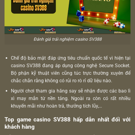
Đánh giá trải nghiệm casino SV388
Chế độ bảo mật đáp ứng tiêu chuẩn quốc tế vì hiện tại
casino SV388
đang áp dụng công nghệ Secure Socket.
Bộ phận kỹ thuật viên cũng túc trực thường xuyên để
chắc chắn rằng không có rủi ro rò rỉ dữ liệu nào.
Người chơi tham gia hăng say sẽ nhận được các bao lì
xì may mắn từ nền tảng. Ngoài ra còn có rất nhiều
khuyến mãi như hoàn trả, thưởng tích lũy,…
Top game casino SV388 hấp dẫn nhất đối với
khách hàng