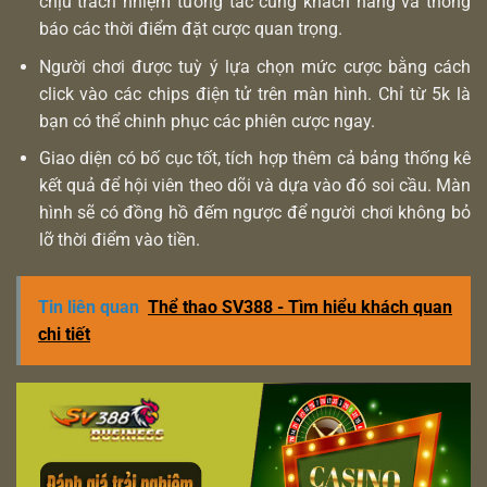
chịu trách nhiệm tương tác cùng khách hàng và thông
báo các thời điểm đặt cược quan trọng.
Người chơi được tuỳ ý lựa chọn mức cược bằng cách
click vào các chips điện tử trên màn hình. Chỉ từ 5k là
bạn có thể chinh phục các phiên cược ngay.
Giao diện có bố cục tốt, tích hợp thêm cả bảng thống kê
kết quả để hội viên theo dõi và dựa vào đó soi cầu. Màn
hình sẽ có đồng hồ đếm ngược để người chơi không bỏ
lỡ thời điểm vào tiền.
Tin liên quan
Thể thao SV388 - Tìm hiểu khách quan
chi tiết