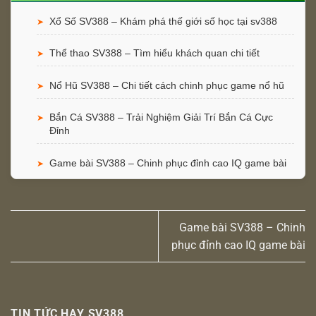
Xổ Số SV388 – Khám phá thế giới số học tại sv388
➤
Thể thao SV388 – Tìm hiểu khách quan chi tiết
➤
Nổ Hũ SV388 – Chi tiết cách chinh phục game nổ hũ
➤
Bắn Cá SV388 – Trải Nghiệm Giải Trí Bắn Cá Cực
➤
Đỉnh
Game bài SV388 – Chinh phục đỉnh cao IQ game bài
➤
Game bài SV388 – Chinh
phục đỉnh cao IQ game bài
TIN TỨC HAY SV388