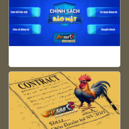
Chính sách bảo mật SV388 – Đảm bảo mọi quyền lợi
2 bên