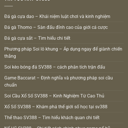
Đá gà cựa dao – Khái niệm luật chơi và kinh nghiệm
Đá gà Thomo – Sàn đấu đỉnh cao của giới cá cược
Đá gà cựa sắt – Tìm hiểu chi tiết
Phương pháp Soi lô khung – Áp dụng ngay để giành chiến
thắng
Soi kèo bóng đá SV388 – cách phân tích trận đấu
Game Baccarat – Định nghĩa và phương pháp soi cầu
chuẩn
Soi Cầu Xổ Số SV388 – Kinh Nghiệm Từ Cao Thủ
Xổ Số SV388 – Khám phá thế giới số học tại sv388
Thể thao SV388 – Tìm hiểu khách quan chi tiết