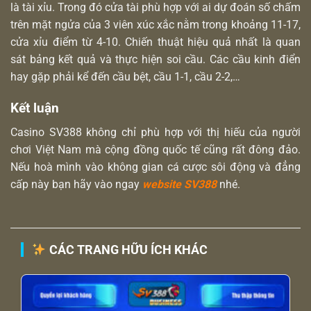
là tài xỉu. Trong đó cửa tài phù hợp với ai dự đoán số chấm
trên mặt ngửa của 3 viên xúc xắc nằm trong khoảng 11-17,
cửa xỉu điểm từ 4-10. Chiến thuật hiệu quả nhất là quan
sát bảng kết quả và thực hiện soi cầu. Các cầu kinh điển
hay gặp phải kể đến cầu bệt, cầu 1-1, cầu 2-2,…
Kết luận
Casino SV388
không chỉ phù hợp với thị hiếu của người
chơi Việt Nam mà cộng đồng quốc tế cũng rất đông đảo.
Nếu hoà mình vào không gian cá cược sôi động và đẳng
cấp này bạn hãy vào ngay
website SV388
nhé.
CÁC TRANG HỮU ÍCH KHÁC