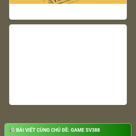
Điều khoản SV388 – Nắm vững các quy định
Rút tiền SV388 – Quy trình và điều kiện cần biết
BÀI VIẾT CÙNG CHỦ ĐỀ: GAME SV388