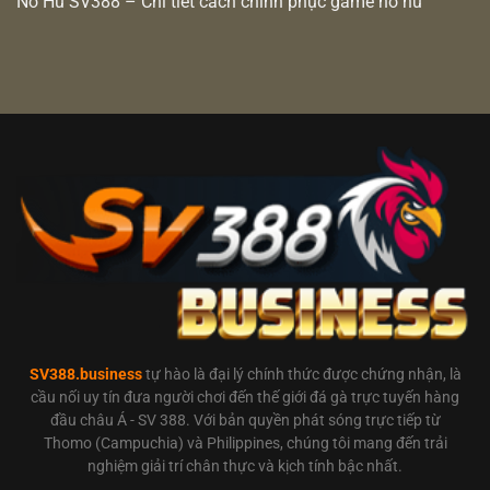
Nổ Hũ SV388 – Chi tiết cách chinh phục game nổ hũ
SV388.business
tự hào là đại lý chính thức được chứng nhận, là
cầu nối uy tín đưa người chơi đến thế giới đá gà trực tuyến hàng
đầu châu Á - SV 388. Với bản quyền phát sóng trực tiếp từ
Thomo (Campuchia) và Philippines, chúng tôi mang đến trải
nghiệm giải trí chân thực và kịch tính bậc nhất.