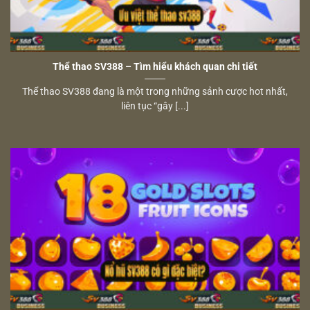
Thể thao SV388 – Tìm hiểu khách quan chi tiết
Thể thao SV388 đang là một trong những sảnh cược hot nhất,
liên tục “gây [...]