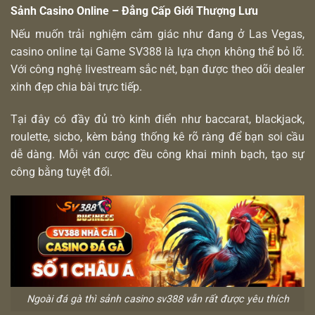
Sảnh Casino Online – Đẳng Cấp Giới Thượng Lưu
Nếu muốn trải nghiệm cảm giác như đang ở Las Vegas,
casino online tại Game SV388 là lựa chọn không thể bỏ lỡ.
Với công nghệ livestream sắc nét, bạn được theo dõi dealer
xinh đẹp chia bài trực tiếp.
Tại đây có đầy đủ trò kinh điển như baccarat, blackjack,
roulette, sicbo, kèm bảng thống kê rõ ràng để bạn soi cầu
dễ dàng. Mỗi ván cược đều công khai minh bạch, tạo sự
công bằng tuyệt đối.
Ngoài đá gà thì sảnh casino sv388 vẫn rất được yêu thích