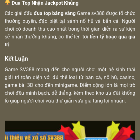
Đua Top Nhận Jackpot Khủng
Các giải đấu
đua top bảng vàng
Game sv388 được tổ chức
thường xuyên, đặc biệt tại sảnh nổ hũ và bắn cá. Người
chơi có doanh thu cao nhất trong thời gian diễn ra sự kiện
sẽ nhận thưởng khủng, có thể lên tới
tiền tỷ hoặc quà giá
trị
.
Kết Luận
Game SV388 mang đến cho người chơi một hệ sinh thái
giải trí toàn diện với đủ thể loại từ bắn cá, nổ hũ, casino,
game bài 3D cho đến minigame. Điểm cộng lớn là mọi trò
chơi đều minh bạch, dễ thắng, kèm theo kho ưu đãi khổng
lồ giúp người chơi vừa thư giãn vừa gia tăng lợi nhuận.