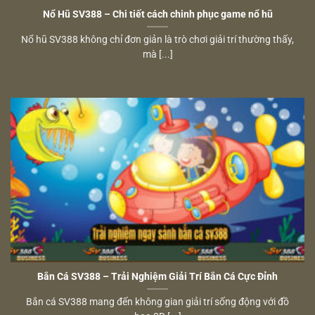
Nổ Hũ SV388 – Chi tiết cách chinh phục game nổ hũ
Nổ hũ SV388 không chỉ đơn giản là trò chơi giải trí thường thấy,
mà [...]
Bắn Cá SV388 – Trải Nghiệm Giải Trí Bắn Cá Cực Đỉnh
Bắn cá SV388 mang đến không gian giải trí sống động với đồ