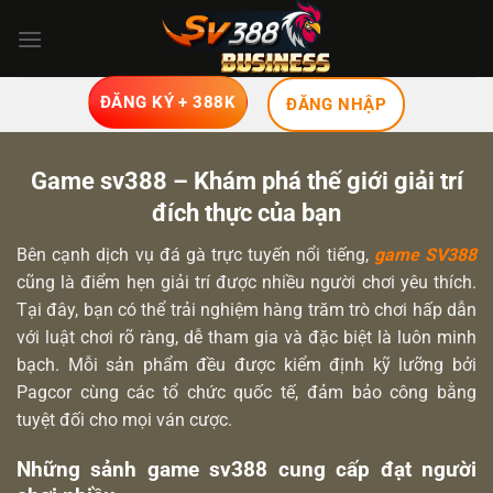
Bỏ
qua
nội
dung
ĐĂNG KÝ + 388K
ĐĂNG NHẬP
Game sv388 – Khám phá thế giới giải trí
đích thực của bạn
Bên cạnh dịch vụ đá gà trực tuyến nổi tiếng,
game SV388
cũng là điểm hẹn giải trí được nhiều người chơi yêu thích.
Tại đây, bạn có thể trải nghiệm hàng trăm trò chơi hấp dẫn
với luật chơi rõ ràng, dễ tham gia và đặc biệt là luôn minh
bạch. Mỗi sản phẩm đều được kiểm định kỹ lưỡng bởi
Pagcor cùng các tổ chức quốc tế, đảm bảo công bằng
tuyệt đối cho mọi ván cược.
Những sảnh game sv388 cung cấp đạt người