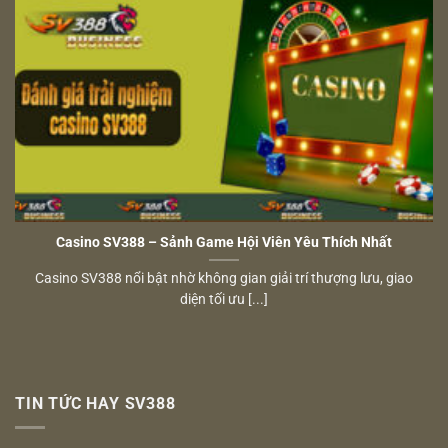
Casino SV388 – Sảnh Game Hội Viên Yêu Thích Nhất
Casino SV388 nổi bật nhờ không gian giải trí thượng lưu, giao
diện tối ưu [...]
TIN TỨC HAY SV388