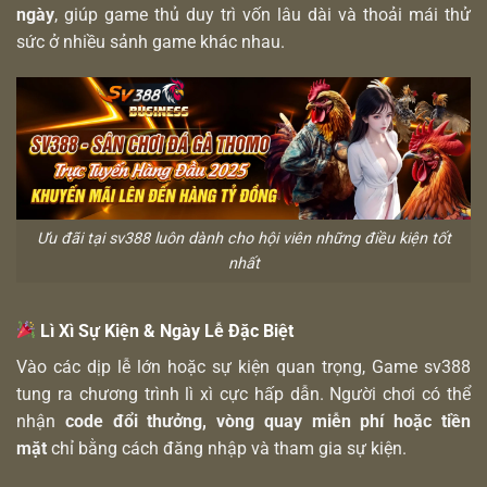
ngày
, giúp game thủ duy trì vốn lâu dài và thoải mái thử
sức ở nhiều sảnh game khác nhau.
Ưu đãi tại sv388 luôn dành cho hội viên những điều kiện tốt
nhất
Lì Xì Sự Kiện & Ngày Lễ Đặc Biệt
Vào các dịp lễ lớn hoặc sự kiện quan trọng, Game sv388
tung ra chương trình lì xì cực hấp dẫn. Người chơi có thể
nhận
code đổi thưởng, vòng quay miễn phí hoặc tiền
mặt
chỉ bằng cách đăng nhập và tham gia sự kiện.