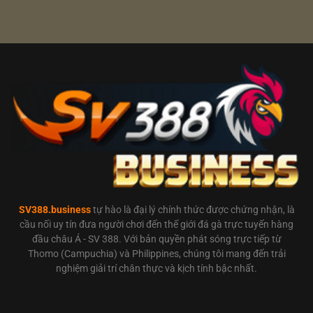
SV388.business
tự hào là đại lý chính thức được chứng nhận, là
cầu nối uy tín đưa người chơi đến thế giới đá gà trực tuyến hàng
đầu châu Á - SV 388. Với bản quyền phát sóng trực tiếp từ
Thomo (Campuchia) và Philippines, chúng tôi mang đến trải
nghiệm giải trí chân thực và kịch tính bậc nhất.