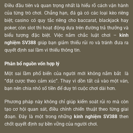
Điều đầu tiên và quan trọng nhất là hiểu rõ cách vận hành
của từng trò chơi. Chẳng hạn, đá gà có các loại kèo riêng
biệt; casino có quy tắc riêng cho baccarat, blackjack hay
poker; còn slot thì hoạt động dựa trên đường trả thưởng và
biểu tượng đặc biệt. Việc nắm chắc luật chơi –
kinh
nghiệm SV388
giúp bạn giảm thiểu rủi ro và tránh đưa ra
quyết định sai lầm vì thiếu thông tin.
Phân bổ nguồn vốn hợp lý
Một sai lầm phổ biến của người mới không nắm bắt là
“đặt cược theo cảm xúc”. Thay vì dồn tất cả vào một ván,
bạn nên chia nhỏ số tiền để duy trì cuộc chơi dài hơn.
Phương pháp này không chỉ giúp kiểm soát rủi ro mà còn
tạo cơ hội quan sát, điều chỉnh chiến thuật theo từng giai
đoạn. Đây là một trong những
kinh nghiệm SV388
then
chốt quyết định sự bền vững của người chơi.