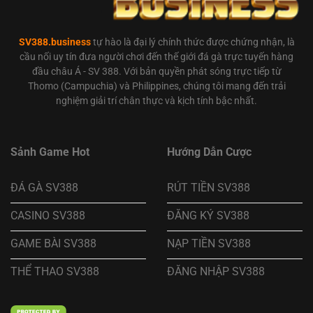
SV388.business
tự hào là đại lý chính thức được chứng nhận, là
cầu nối uy tín đưa người chơi đến thế giới đá gà trực tuyến hàng
đầu châu Á - SV 388. Với bản quyền phát sóng trực tiếp từ
Thomo (Campuchia) và Philippines, chúng tôi mang đến trải
nghiệm giải trí chân thực và kịch tính bậc nhất.
Sảnh Game Hot
Hướng Dẫn Cược
ĐÁ GÀ SV388
RÚT TIỀN SV388
CASINO SV388
ĐĂNG KÝ SV388
GAME BÀI SV388
NẠP TIỀN SV388
THỂ THAO SV388
ĐĂNG NHẬP SV388