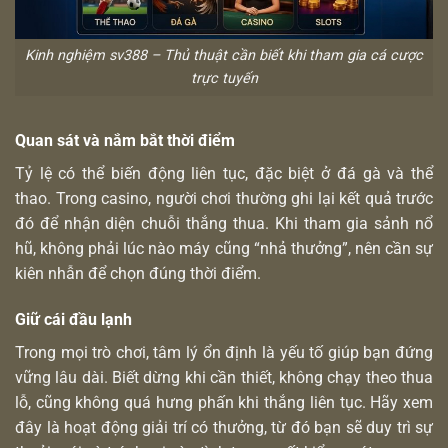
Kinh nghiệm sv388 – Thủ thuật cần biết khi tham gia cá cược
trực tuyến
Quan sát và nắm bắt thời điểm
Tỷ lệ có thể biến động liên tục, đặc biệt ở đá gà và thể
thao. Trong casino, người chơi thường ghi lại kết quả trước
đó để nhận diện chuỗi thắng thua. Khi tham gia sảnh nổ
hũ, không phải lúc nào máy cũng “nhả thưởng”, nên cần sự
kiên nhẫn để chọn đúng thời điểm.
Giữ cái đầu lạnh
Trong mọi trò chơi, tâm lý ổn định là yếu tố giúp bạn đứng
vững lâu dài. Biết dừng khi cần thiết, không chạy theo thua
lỗ, cũng không quá hưng phấn khi thắng liên tục. Hãy xem
đây là hoạt động giải trí có thưởng, từ đó bạn sẽ duy trì sự