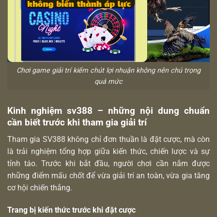
Chơi game giải trí kiếm chút lợi nhuận không nên chú trọng
quá mức
Kinh nghiệm sv388 – những nội dung chuẩn
cần biết trước khi tham gia giải trí
Tham gia SV388 không chỉ đơn thuần là đặt cược, mà còn
là trải nghiệm tổng hợp giữa kiến thức, chiến lược và sự
tỉnh táo. Trước khi bắt đầu, người chơi cần nắm được
những điểm mấu chốt để vừa giải trí an toàn, vừa gia tăng
cơ hội chiến thắng.
Trang bị kiến thức trước khi đặt cược