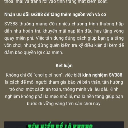
thoải mái và tránh rơi vào tình trạng mất kiểm soát.
Nhận ưu đãi sv388 để tăng thêm nguồn vốn và cơ
SV388 thường mang đến nhiều chương trình thưởng hấp
dẫn như hoàn trả, khuyến mãi nạp lần đầu hay tặng vòng
quay miễn phí. Việc tận dụng đúng cách giúp bạn gia tăng
vốn chơi, nhưng đừng quên kiểm tra kỹ điều kiện đi kèm để
đảm bảo quyền lợi của mình.
Kết luận
Không chỉ để “chơi giỏi hơn”, việc biết
kinh nghiệm SV388
là cách để mỗi người tham gia bảo vệ bản thân, tận hưởng
trò chơi một cách an toàn, thông minh và lâu dài. Kinh
nghiệm không phải là mẹo nhỏ lẻ, mà là nền tảng giúp bạn
bước đi vững vàng trên sân chơi này.