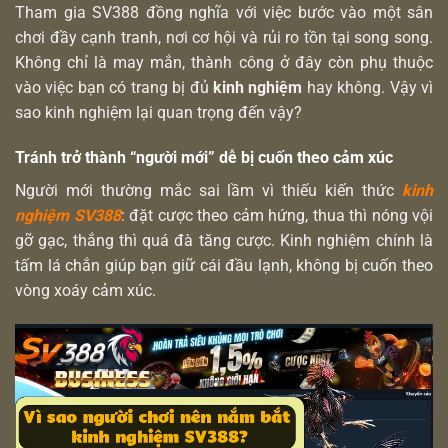
Tham gia SV388 đồng nghĩa với việc bước vào một sân
chơi đầy cạnh tranh, nơi cơ hội và rủi ro tồn tại song song.
Không chỉ là may mắn, thành công ở đây còn phụ thuộc
vào việc bạn có trang bị đủ
kinh nghiệm
hay không. Vậy vì
sao kinh nghiệm lại quan trọng đến vậy?
Tránh trở thành “người mới” dễ bị cuốn theo cảm xúc
Người mới thường mắc sai lầm vì thiếu kiến thức
kinh
nghiệm SV388
: đặt cược theo cảm hứng, thua thì nóng vội
gỡ gạc, thắng thì quá đà tăng cược. Kinh nghiệm chính là
tấm lá chắn giúp bạn giữ cái đầu lạnh, không bị cuốn theo
vòng xoáy cảm xúc.