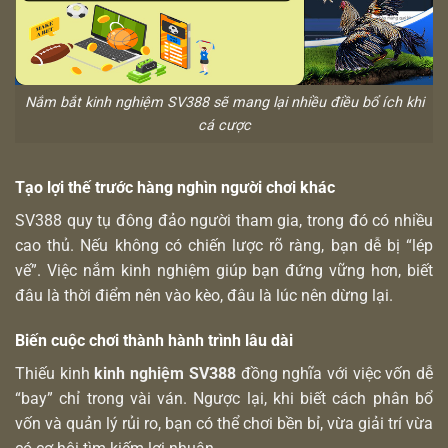
Nắm bắt kinh nghiệm SV388 sẽ mang lại nhiều điều bổ ích khi
cá cược
Tạo lợi thế trước hàng nghìn người chơi khác
SV388 quy tụ đông đảo người tham gia, trong đó có nhiều
cao thủ. Nếu không có chiến lược rõ ràng, bạn dễ bị “lép
vế”. Việc nắm kinh nghiệm giúp bạn đứng vững hơn, biết
đâu là thời điểm nên vào kèo, đâu là lúc nên dừng lại.
Biến cuộc chơi thành hành trình lâu dài
Thiếu kinh
kinh nghiệm SV388
đồng nghĩa với việc vốn dễ
“bay” chỉ trong vài ván. Ngược lại, khi biết cách phân bổ
vốn và quản lý rủi ro, bạn có thể chơi bền bỉ, vừa giải trí vừa