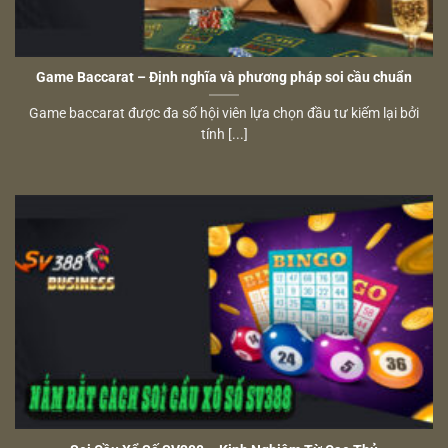
Game Baccarat – Định nghĩa và phương pháp soi cầu chuẩn
Game baccarat được đa số hội viên lựa chọn đầu tư kiếm lại bởi
tính [...]