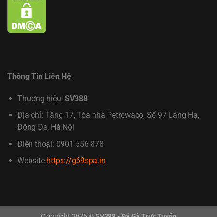
Thông Tin Liên Hệ
Thương hiệu:
SV388
Địa chỉ: Tầng 17, Tòa nhà Petrowaco, Số 97 Láng Hạ,
Đống Đa, Hà Nội
Điện thoại: 0901 556 878
Website
https://g69spa.in
Copyright 2026 ©
SV388 - Đá Gà Trực Tuyến