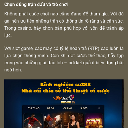
Chọn đúng trận đấu và trò chơi
Không phải cuộc chơi nào cũng đáng để tham gia. Với đá
gà, nên ưu tiên những trận có thông tin rõ ràng và cân sức.
Trong casino, hãy chọn bàn phù hợp với vốn để tránh áp
lực.
Với slot game, các máy có tỷ lệ hoàn trả (RTP) cao luôn là
lựa chọn thông minh. Còn khi đặt cược thể thao, hãy tập
trung vào những giải đấu lớn – nơi kết quả ít biến động bất
ngờ hơn.