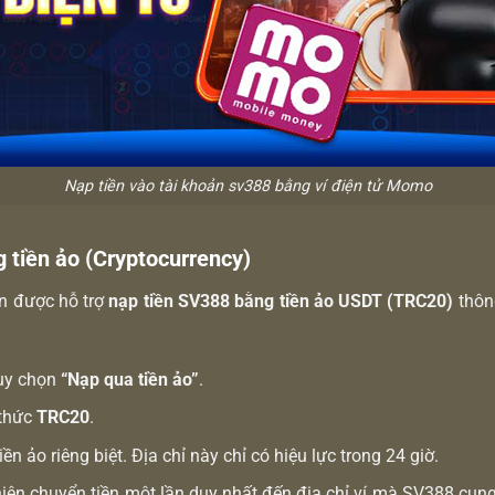
Nạp tiền vào tài khoản sv388 bằng ví điện tử Momo
 tiền ảo (Cryptocurrency)
òn được hỗ trợ
nạp tiền SV388 bằng tiền ảo USDT (TRC20)
thôn
tùy chọn
“Nạp qua tiền ảo”
.
 thức
TRC20
.
ền ảo riêng biệt. Địa chỉ này chỉ có hiệu lực trong 24 giờ.
hiện chuyển tiền một lần duy nhất đến địa chỉ ví mà SV388 cu