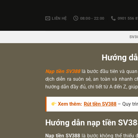
Bỏ
qua
nội
LIÊN HỆ
08:00 - 22:00
0901 556 8
dung
SV3
Hướng dẫn
Nạp tiền SV388
là bước đầu tiên và quan 
dịch diễn ra suôn sẻ, an toàn và nhanh 
hướng dẫn đầy đủ, chi tiết từ A đến Z, giú
Xem thêm:
Rút tiền SV388
– Quy trì
Hướng dẫn nạp tiền SV38
Nạp tiền SV388
là bước không thể thiếu đ