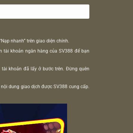
“Nạp nhanh” trên giao diện chính.
in tài khoản ngân hàng của SV388 để bạn
tài khoản đã lấy ở bước trên. Đừng quên
c nội dung giao dịch được SV388 cung cấp.