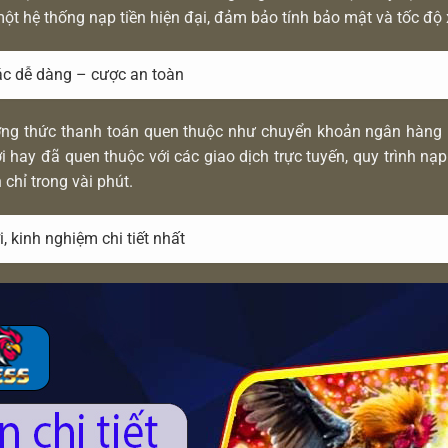
ột hệ thống nạp tiền hiện đại, đảm bảo tính bảo mật và tốc độ
c dễ dàng – cược an toàn
ơng thức thanh toán quen thuộc như chuyển khoản ngân hàng ha
 hay đã quen thuộc với các giao dịch trực tuyến, quy trình nạ
 chỉ trong vài phút.
, kinh nghiệm chi tiết nhất