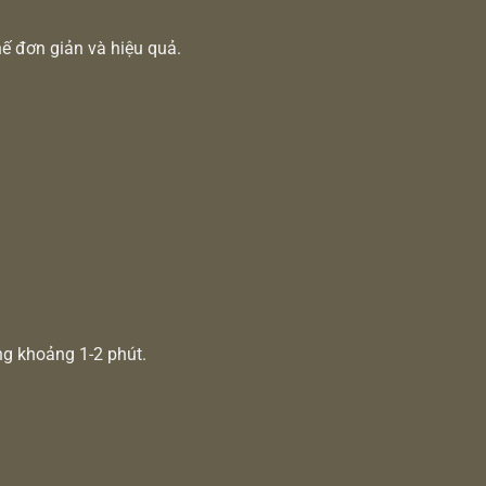
hế đơn giản và hiệu quả.
ng khoảng 1-2 phút.