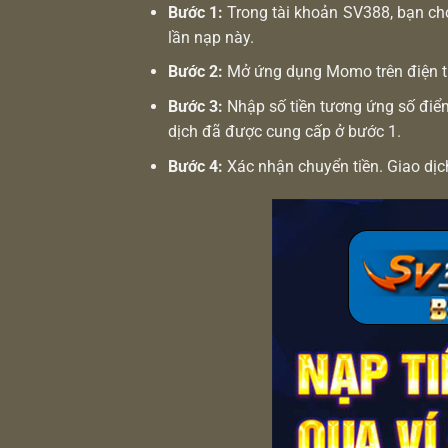
Bước 1:
Trong tài khoản SV388, bạn c
lần nạp này.
Bước 2:
Mở ứng dụng Momo trên điện t
Bước 3:
Nhập số tiền tương ứng số điể
dịch đã được cung cấp ở bước 1.
Bước 4:
Xác nhận chuyển tiền. Giao dịch