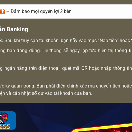
388
– Đảm bảo mọi quyền lợi 2 bên
ản Banking
8:
Sau khi truy cập tài khoản, bạn hãy vào mục “Nạp tiền” hoặc 
g bạn đang dùng. Hệ thống sẽ ngay lập tức hiển thị thông t
ngân hàng trên điện thoại, quét mã QR hoặc nhập thông tin 
c kỳ quan trọng. Bạn phải điền chính xác mã chuyển tiền hoặ
ện và cập nhật số dư vào tài khoản của bạn.