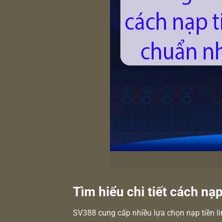
Tìm hiểu chi tiết cách nạ
SV388 cung cấp nhiều lựa chọn nạp tiền l