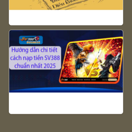
Điều khoản SV388 – Nắm vững các quy định
Hướng dẫn chi tiết cách nạp tiền SV388 chuẩn nhất
2025