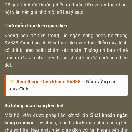
Để quá trình rút thưởng diễn ra thuận tiện và an toàn hơn,
hội viên nên ghi nhớ một số lưu ý sau:
Thời điểm thực hiện giao dịch
Không nên rút tiền trong lúc ngân hàng hoặc hệ thống
SV388 đang bảo trì. Nếu thực hiện vào thời điểm này, lệnh
có thể bị treo hoặc chậm xác nhận. Thông tin bảo trì sẽ
luôn được cập nhật trên trang chủ để người chơi tiện theo
dõi.
Xem thêm:
Điều khoản SV388
– Nắm vững các
quy định
Số lượng ngân hàng liên kết
Mỗi hội viên được phép liên kết tối đa
5 tài khoản ngân
hàng cá nhân
. Tuy nhiên, toàn bộ tài khoản phải chung tên
chủ sở hữu. Nếu phát hiện giao dịch với tài khoản bên thứ