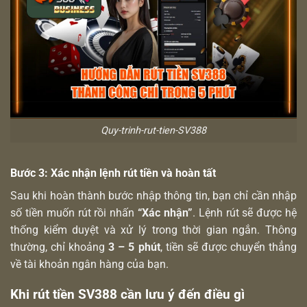
Quy-trinh-rut-tien-SV388
Bước 3: Xác nhận lệnh rút tiền và hoàn tất
Sau khi hoàn thành bước nhập thông tin, bạn chỉ cần nhập
số tiền muốn rút rồi nhấn
“Xác nhận”
. Lệnh rút sẽ được hệ
thống kiểm duyệt và xử lý trong thời gian ngắn. Thông
thường, chỉ khoảng
3 – 5 phút
, tiền sẽ được chuyển thẳng
về tài khoản ngân hàng của bạn.
Khi rút tiền SV388 cần lưu ý đến điều gì