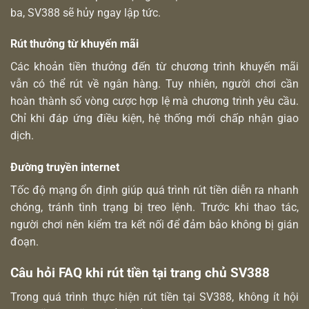
ba, SV388 sẽ hủy ngay lập tức.
Rút thưởng từ khuyến mãi
Các khoản tiền thưởng đến từ chương trình khuyến mãi
vẫn có thể rút về ngân hàng. Tuy nhiên, người chơi cần
hoàn thành số vòng cược hợp lệ mà chương trình yêu cầu.
Chỉ khi đáp ứng điều kiện, hệ thống mới chấp nhận giao
dịch.
Đường truyền internet
Tốc độ mạng ổn định giúp quá trình rút tiền diễn ra nhanh
chóng, tránh tình trạng bị treo lệnh. Trước khi thao tác,
người chơi nên kiểm tra kết nối để đảm bảo không bị gián
đoạn.
Câu hỏi FAQ khi rút tiền tại trang chủ SV388
Trong quá trình thực hiện rút tiền tại SV388, không ít hội