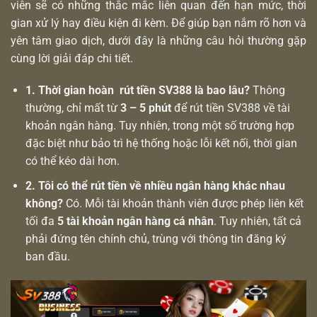
viên sẽ có những thắc mắc liên quan đến hạn mức, thời
gian xử lý hay điều kiện đi kèm. Để giúp bạn nắm rõ hơn và
yên tâm giao dịch, dưới đây là những câu hỏi thường gặp
cùng lời giải đáp chi tiết.
1. Thời gian hoàn rút tiền SV388 là bao lâu?
Thông
thường, chỉ mất từ
3 – 5 phút
để rút tiền SV388 về tài
khoản ngân hàng. Tuy nhiên, trong một số trường hợp
đặc biệt như bảo trì hệ thống hoặc lỗi kết nối, thời gian
có thể kéo dài hơn.
2. Tôi có thể rút tiền về nhiều ngân hàng khác nhau
không?
Có. Mỗi tài khoản thành viên được phép liên kết
tối đa
5 tài khoản ngân hàng cá nhân
. Tuy nhiên, tất cả
phải đứng tên chính chủ, trùng với thông tin đăng ký
ban đầu.