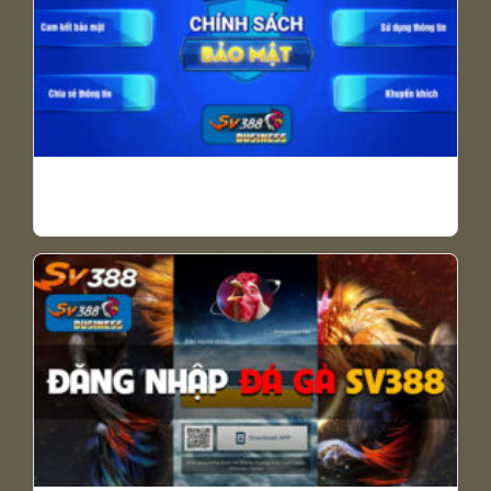
Chính sách bảo mật SV388 – Đảm bảo mọi quyền lợi
2 bên