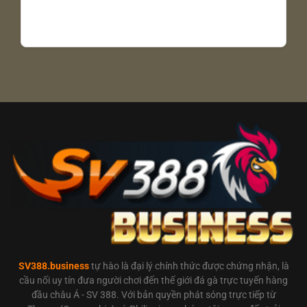
Đăng nhập SV388 – Hướng dẫn chi tiết nhất và một
số giải đáp
SV388.business
tự hào là đại lý chính thức được chứng nhận, là
cầu nối uy tín đưa người chơi đến thế giới đá gà trực tuyến hàng
đầu châu Á - SV 388. Với bản quyền phát sóng trực tiếp từ