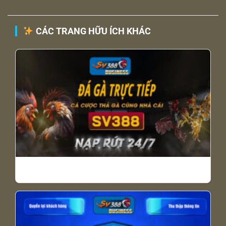
CÁC TRANG HỮU ÍCH KHÁC
Đá Gà SV388 – Luật chơi, kinh nghiệm chi tiết nhất