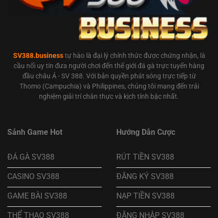
SV388.business
tự hào là đại lý chính thức được chứng nhận, là
cầu nối uy tín đưa người chơi đến thế giới đá gà trực tuyến hàng
đầu châu Á - SV 388. Với bản quyền phát sóng trực tiếp từ
Thomo (Campuchia) và Philippines, chúng tôi mang đến trải
nghiệm giải trí chân thực và kịch tính bậc nhất.
Sảnh Game Hot
Hướng Dẫn Cược
ĐÁ GÀ SV388
RÚT TIỀN SV388
CASINO SV388
ĐĂNG KÝ SV388
GAME BÀI SV388
NẠP TIỀN SV388
THỂ THAO SV388
ĐĂNG NHẬP SV388