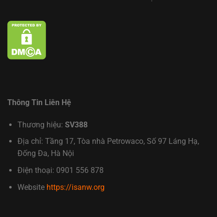
Thông Tin Liên Hệ
Thương hiệu:
SV388
Địa chỉ: Tầng 17, Tòa nhà Petrowaco, Số 97 Láng Hạ,
Đống Đa, Hà Nội
Điện thoại: 0901 556 878
Website
https://isanw.org