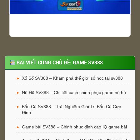
Chính sách bảo mật SV388 – Đảm bảo mọi quyền lợi
2 bên
BÀI VIẾT CÙNG CHỦ ĐỀ: GAME SV388
Xổ Số SV388 – Khám phá thế giới số học tại sv388
➤
Nổ Hũ SV388 – Chi tiết cách chinh phục game nổ hũ
➤
Bắn Cá SV388 – Trải Nghiệm Giải Trí Bắn Cá Cực
➤
Đỉnh
Game bài SV388 – Chinh phục đỉnh cao IQ game bài
➤