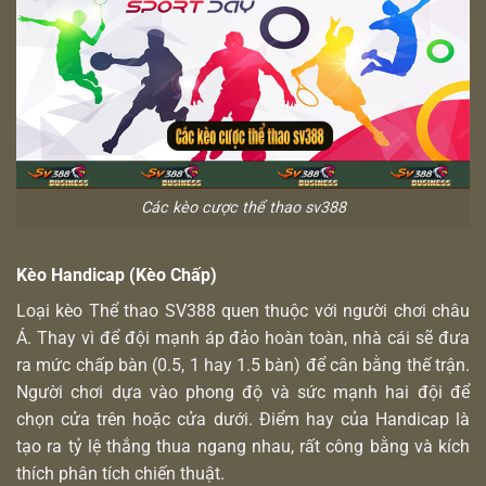
Các kèo cược thể thao sv388
Kèo Handicap (Kèo Chấp)
Loại kèo Thể thao SV388 quen thuộc với người chơi châu
Á. Thay vì để đội mạnh áp đảo hoàn toàn, nhà cái sẽ đưa
ra mức chấp bàn (0.5, 1 hay 1.5 bàn) để cân bằng thế trận.
Người chơi dựa vào phong độ và sức mạnh hai đội để
chọn cửa trên hoặc cửa dưới. Điểm hay của Handicap là
tạo ra tỷ lệ thắng thua ngang nhau, rất công bằng và kích
thích phân tích chiến thuật.