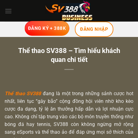
Bỏ
qua
nội
dung
ĐĂNG KÝ + 388K
ĐĂNG NHẬP
Thể thao SV388 – Tìm hiểu khách
quan chi tiết
Thể thao SV388
đang là một trong những sảnh cược hot
nhất, liên tục “gây bão” cộng đồng hội viên nhờ kho kèo
cược đa dạng, tỷ lệ ăn thưởng hấp dẫn và lợi nhuận cực
cao. Không chỉ tập trung vào các bộ môn truyền thống như
bóng đá hay tennis, SV388 còn không ngừng mở rộng
sang eSports và thể thao ảo để đáp ứng mọi sở thích của