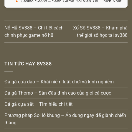
Casino SV388 – Sảnh Game Hội Viên Yêu Thích Nhất
➤
Nổ Hũ SV388 – Chi tiết cách
Xổ Số SV388 – Khám phá
chinh phục game nổ hũ
thế giới số học tại sv388
TIN TỨC HAY SV388
Đá gà cựa dao – Khái niệm luật chơi và kinh nghiệm
Đá gà Thomo – Sàn đấu đỉnh cao của giới cá cược
Đá gà cựa sắt – Tìm hiểu chi tiết
Phương pháp Soi lô khung – Áp dụng ngay để giành chiến
thắng